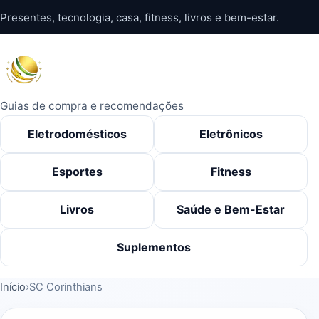
Pular
Presentes, tecnologia, casa, fitness, livros e bem-estar.
para
o
conteúdo
Guias de compra e recomendações
Eletrodomésticos
Eletrônicos
Esportes
Fitness
Livros
Saúde e Bem-Estar
Suplementos
Início
›
SC Corinthians