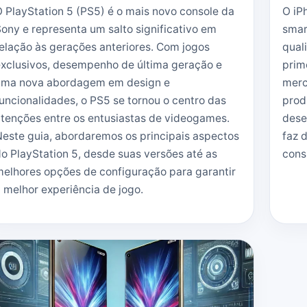
 PlayStation 5 (PS5) é o mais novo console da
O iP
ony e representa um salto significativo em
smar
elação às gerações anteriores. Com jogos
qual
xclusivos, desempenho de última geração e
prim
uma nova abordagem em design e
merc
uncionalidades, o PS5 se tornou o centro das
prod
tenções entre os entusiastas de videogames.
dese
este guia, abordaremos os principais aspectos
faz 
o PlayStation 5, desde suas versões até as
cons
elhores opções de configuração para garantir
 melhor experiência de jogo.