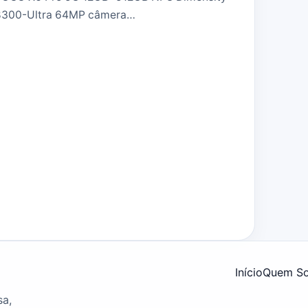
8300-Ultra 64MP câmera…
Início
Quem S
sa,