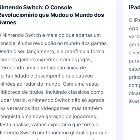
Nintendo Switch: O Console
iPad
Revolucionário que Mudou o Mundo dos
O iP
Games
Appl
 Nintendo Switch é mais do que apenas um
vers
onsole; é uma revolução no mundo dos games.
gera
esde o seu lançamento, ele redefiniu a forma
a se
como os gamers experimentam os jogos,
para
oferecendo uma combinação única de
estu
ortabilidade e desempenho que cativou
prin
milhões ao redor do mundo. Com uma vasta
comp
iblioteca de títulos, incluindo clássicos como
dica
uper Mario, o Nintendo Switch não só agrada
iPad
aos veteranos dos videogames, mas também
onquista uma nova geração de jogadores.
esta análise, vamos explorar o que torna o
intendo Switch um fenômeno global e por que