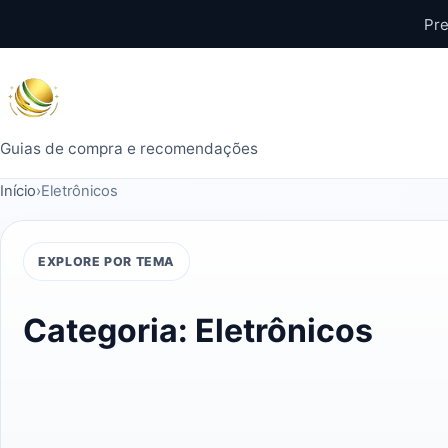
Pular
Pre
para
o
conteúdo
Guias de compra e recomendações
Início
›
Eletrônicos
EXPLORE POR TEMA
Categoria:
Eletrônicos