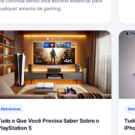
le continua sendo uma escolha essencial para
qualquer amante de gaming.
Eletrônicos
Elet
Tudo o Que Você Precisa Saber Sobre o
Tud
PlayStation 5
iPh