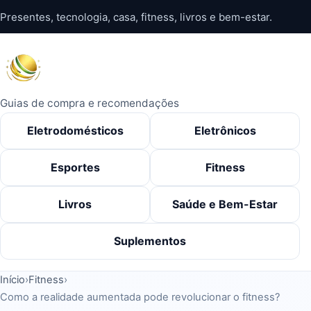
Pular
Presentes, tecnologia, casa, fitness, livros e bem-estar.
para
o
conteúdo
Guias de compra e recomendações
Eletrodomésticos
Eletrônicos
Esportes
Fitness
Livros
Saúde e Bem-Estar
Suplementos
Início
›
Fitness
›
Como a realidade aumentada pode revolucionar o fitness?