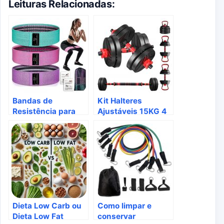
Leituras Relacionadas:
Bandas de
Kit Halteres
Resistência para
Ajustáveis 15KG 4
Exercícios:
em 1: O Treino
Potencialize Seu
Perfeito para Sua
Treino
Casa!
Dieta Low Carb ou
Como limpar e
Dieta Low Fat
conservar